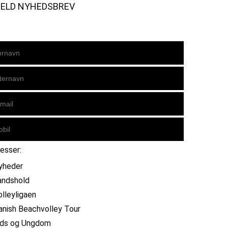
MELD NYHEDSBREV
resser:
yheder
andshold
olleyligaen
anish Beachvolley Tour
ids og Ungdom