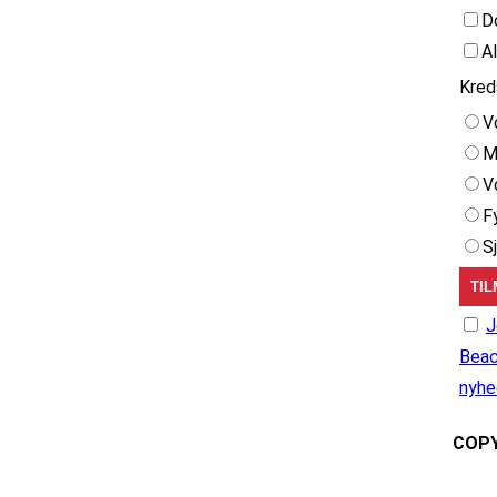
D
A
Kred
V
M
V
F
S
J
Beac
nyhe
COPY