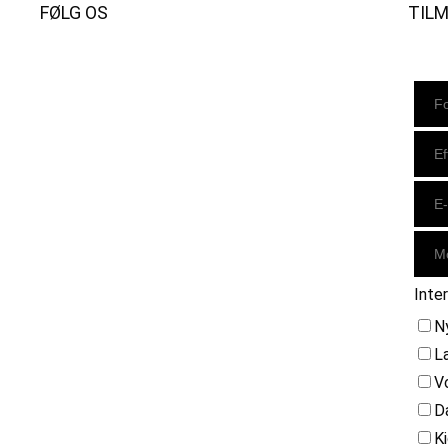
FØLG OS
TIL
Instagram
https://www.facebook.com/danishbeachvolleytour
LinkedIn
Inte
N
L
V
D
K