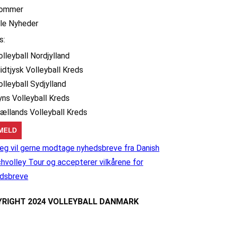
ommer
lle Nyheder
s:
olleyball Nordjylland
idtjysk Volleyball Kreds
olleyball Sydjylland
yns Volleyball Kreds
jællands Volleyball Kreds
eg vil gerne modtage nyhedsbreve fra Danish
hvolley Tour og accepterer vilkårene for
dsbreve
RIGHT 2024 VOLLEYBALL DANMARK