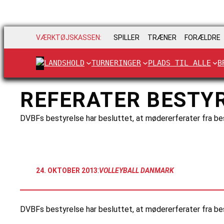
VÆRKTØJSKASSEN:
SPILLER
TRÆNER
FORÆLDRE
LANDSHOLD
TURNERINGER
PLADS TIL ALLE
B
REFERATER BESTYR
DVBFs bestyrelse har besluttet, at mødererferater fra bes
:
24. OKTOBER 2013
VOLLEYBALL DANMARK
DVBFs bestyrelse har besluttet, at mødererferater fra bes