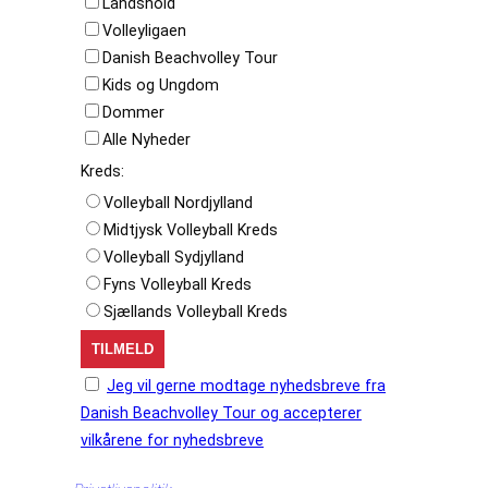
Landshold
Volleyligaen
Danish Beachvolley Tour
Kids og Ungdom
Dommer
Alle Nyheder
Kreds:
Volleyball Nordjylland
Midtjysk Volleyball Kreds
Volleyball Sydjylland
Fyns Volleyball Kreds
Sjællands Volleyball Kreds
Jeg vil gerne modtage nyhedsbreve fra
Danish Beachvolley Tour og accepterer
vilkårene for nyhedsbreve