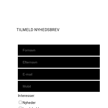
Instagram
https://www.facebook.com/danishbeachvolleytour
LinkedIn
TILMELD NYHEDSBREV
Interesser:
Nyheder