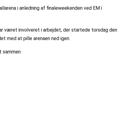
allarena i anledning af finaleweekenden ved EM i
ar været involveret i arbejdet, der startede torsdag den
et med at pille arenaen ned igen.
at sammen.