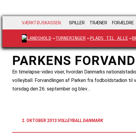
VÆRKTØJSKASSEN:
SPILLER
TRÆNER
FORÆLDRE
LANDSHOLD
TURNERINGER
PLADS TIL ALLE
B
PARKENS FORVAND
En timelapse-video viser, hvordan Danmarks nationalstadio
volleyball. Forvandlingen af Parken fra fodboldstadion til
torsdag den 26. september og blev…
:
2. OKTOBER 2013
VOLLEYBALL DANMARK