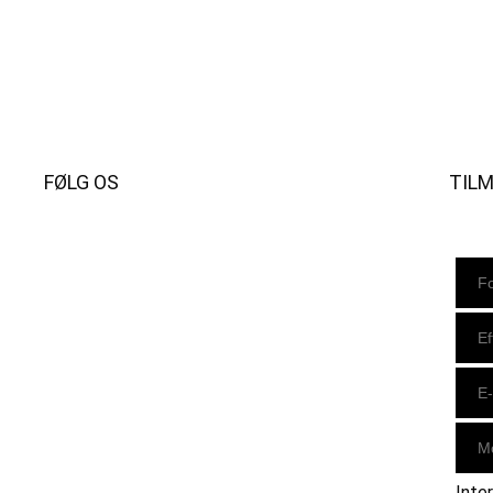
FØLG OS
TIL
Instagram
https://www.facebook.com/danishbeachvolleytour
LinkedIn
Inte