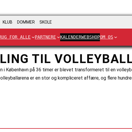
KLUB
DOMMER
SKOLE
RUG FOR ALLE
PARTNERE
KALENDER
WEBSHOP
OM OS
LING TIL VOLLEYBAL
n i København på 36 timer er blevet transformeret til en volleyb
 volleyballarena er en stor og kompliceret affære, og flere hundr