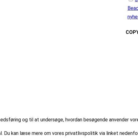
Beac
nyhe
COPY
markedsføring og til at undersøge, hvordan besøgende anvender vo
l. Du kan læse mere om vores privatlivspolitik via linket nedenfor