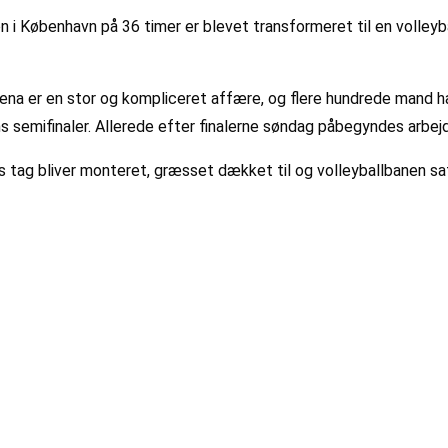
n i København på 36 timer er blevet transformeret til en volleyb
rena er en stor og kompliceret affære, og flere hundrede mand h
s semifinaler. Allerede efter finalerne søndag påbegyndes arbejd
s tag bliver monteret, græsset dækket til og volleyballbanen s