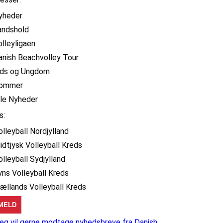
yheder
andshold
olleyligaen
anish Beachvolley Tour
ids og Ungdom
ommer
lle Nyheder
s:
olleyball Nordjylland
idtjysk Volleyball Kreds
olleyball Sydjylland
yns Volleyball Kreds
jællands Volleyball Kreds
eg vil gerne modtage nyhedsbreve fra Danish