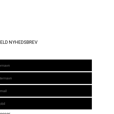
MELD NYHEDSBREV
resser: