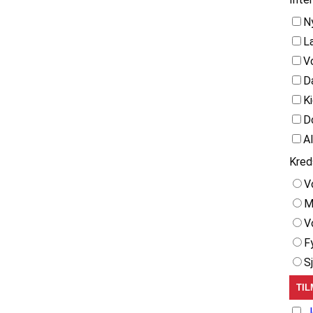
N
L
V
D
K
D
A
Kred
V
M
V
F
S
J