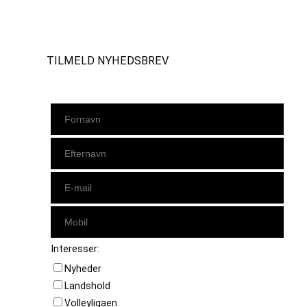
Instagram
https://www.facebook.com/danishbeachvolleytour
LinkedIn
TILMELD NYHEDSBREV
Interesser:
Nyheder
Landshold
Volleyligaen