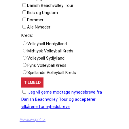
Danish Beachvolley Tour
Kids og Ungdom
Dommer
Alle Nyheder
Kreds:
Volleyball Nordjylland
Midtjysk Volleyball Kreds
Volleyball Sydjylland
Fyns Volleyball Kreds
Sjællands Volleyball Kreds
Jeg vil gerne modtage nyhedsbreve fra
Danish Beachvolley Tour og accepterer
vilkårene for nyhedsbreve
Privatlivspolitik