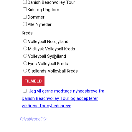
Danish Beachvolley Tour
Kids og Ungdom
Dommer
Alle Nyheder
Kreds:
Volleyball Nordjylland
Midtjysk Volleyball Kreds
Volleyball Sydjylland
Fyns Volleyball Kreds
Sjællands Volleyball Kreds
Jeg vil gerne modtage nyhedsbreve fra
Danish Beachvolley Tour og accepterer
vilkårene for nyhedsbreve
Privatlivspolitik