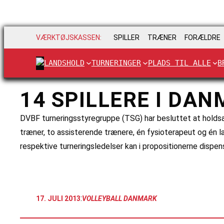
VÆRKTØJSKASSEN:
SPILLER
TRÆNER
FORÆLDRE
LANDSHOLD
TURNERINGER
PLADS TIL ALLE
B
14 SPILLERE I DA
DVBF turneringsstyregruppe (TSG) har besluttet at holdsa
træner, to assisterende trænere, én fysioterapeut og én læ
respektive turneringsledelser kan i propositionerne dispe
:
17. JULI 2013
VOLLEYBALL DANMARK