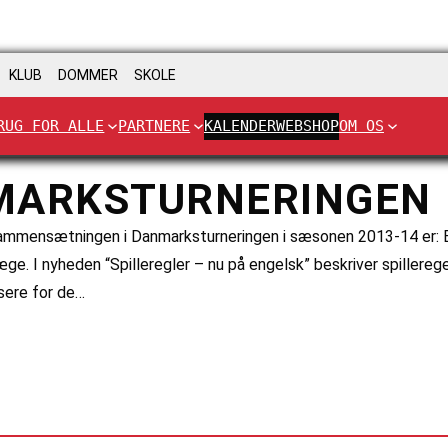
KLUB
DOMMER
SKOLE
RUG FOR ALLE
PARTNERE
KALENDER
WEBSHOP
OM OS
NMARKSTURNERINGEN
mmensætningen i Danmarksturneringen i sæsonen 2013-14 er: Et h
ge. I nyheden “Spilleregler – nu på engelsk” beskriver spillerege
nsere for de…