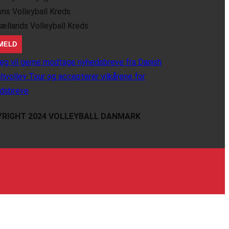
yns Volleyball Kreds
jællands Volleyball Kreds
eg vil gerne modtage nyhedsbreve fra Danish
hvolley Tour og accepterer vilkårene for
dsbreve
RIGHT 2024 VOLLEYBALL DANMARK