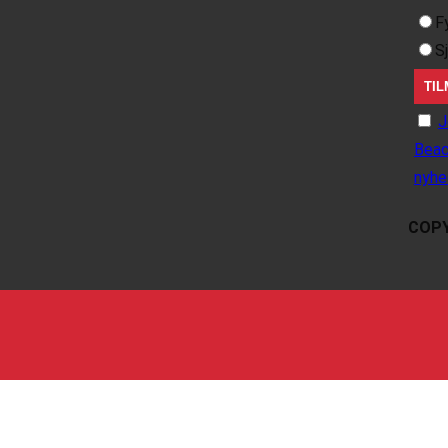
F
S
J
Beac
nyhe
COPY