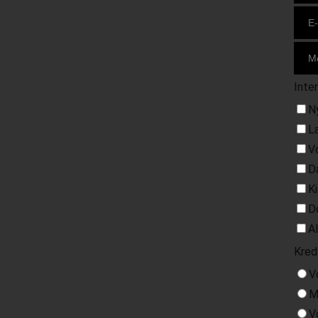
Inte
N
L
V
D
K
D
A
Kred
V
M
V