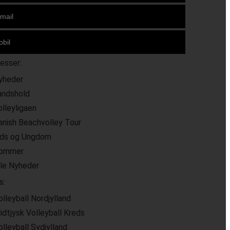
resser:
yheder
andshold
olleyligaen
anish Beachvolley Tour
ids og Ungdom
ommer
lle Nyheder
s:
olleyball Nordjylland
idtjysk Volleyball Kreds
olleyball Sydjylland