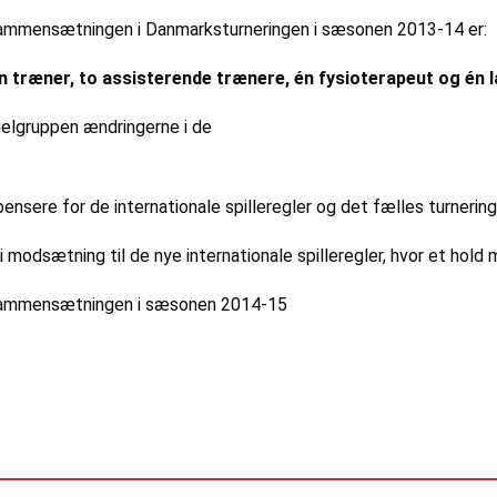
sammensætningen i Danmarksturneringen i sæsonen 2013-14 er:
 én træner, to assisterende trænere, én fysioterapeut og én 
egelgruppen ændringerne i de
pensere for de internationale spilleregler og det fælles turneri
 modsætning til de nye internationale spilleregler, hvor et hold m
oldsammensætningen i sæsonen 2014-15