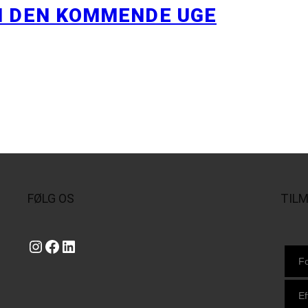
I DEN KOMMENDE UGE
FØLG OS
TIL
Instagram
https://www.facebook.com/danishbeachvolleytour
LinkedIn