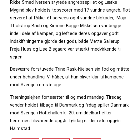
Rikke Smed Iversen styrede angrebsspillet og Lærke
Mygind blev holdets topscorer med 17 vundne angreb, flot
serveret af Rikke, ét servees og 4 vundne blokader,. Maja
Tholstrup Bach og Kimmie Bagge Mikkelsen var begge
inde i dele af kampen, og løftede deres opgaver godt.
Indskiftningerne gjorde det godt, både Mette Sallerup,
Freja Huss og Lise Bisgaard var stærkt medvirkende til
sejren.
Desværre forstuvede Trine Rask-Nielsen sin fod og måtte
under behandling. Vi håber, at hun bliver klar til kampene
mod Sverige i næste uge.
Træningslejren fortsætter til og med mandag. Tirsdag
vender holdet tilbage til Danmark og frdag spiller Danmark
mod Sverige i Holtehallen kl. 20, umiddelbart efter
herrernes tilsvarende opgør. Lørdag er der returopgør i
Halmstad.