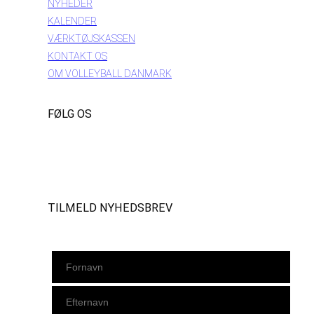
NYHEDER
KALENDER
VÆRKTØJSKASSEN
KONTAKT OS
OM VOLLEYBALL DANMARK
FØLG OS
Instagram
https://www.facebook.com/danishbeachvolleytour
LinkedIn
TILMELD NYHEDSBREV