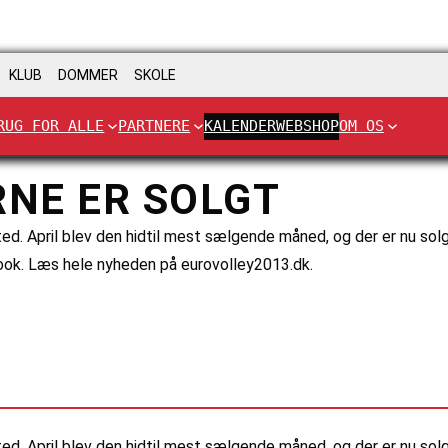
KLUB
DOMMER
SKOLE
RUG FOR ALLE
PARTNERE
KALENDER
WEBSHOP
OM OS
RNE ER SOLGT
f sted. April blev den hidtil mest sælgende måned, og der er nu so
book. Læs hele nyheden på eurovolley2013.dk.
f sted. April blev den hidtil mest sælgende måned, og der er nu so