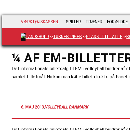
VÆRKTØJSKASSEN:
SPILLER
TRÆNER
FORÆLDRE
LANDSHOLD
TURNERINGER
PLADS TIL ALLE
B
¼ AF EM-BILLETTE
Det internationale billetsalg til EM i volleyball buldrer a
samlet billetmål. Nu kan man købe billet direkte på Face
:
6. MAJ 2013
VOLLEYBALL DANMARK
Det internationale billetsalg til EM i volleyball buldrer a