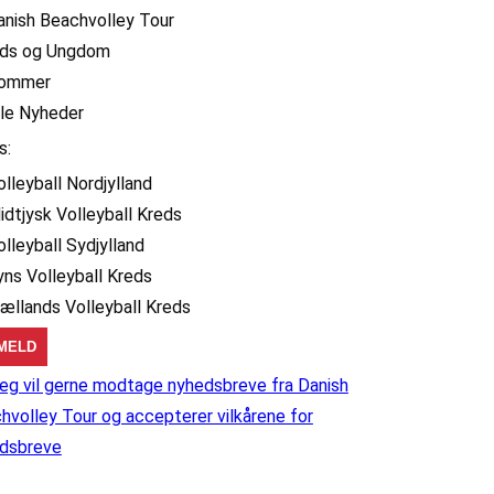
anish Beachvolley Tour
ids og Ungdom
ommer
lle Nyheder
s:
olleyball Nordjylland
idtjysk Volleyball Kreds
olleyball Sydjylland
yns Volleyball Kreds
jællands Volleyball Kreds
eg vil gerne modtage nyhedsbreve fra Danish
hvolley Tour og accepterer vilkårene for
dsbreve