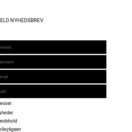
MELD NYHEDSBREV
resser:
yheder
andshold
olleyligaen