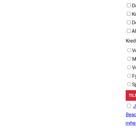
D
K
D
A
Kred
V
M
V
F
S
J
Beac
nyhe