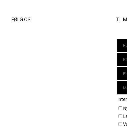
FØLG OS
TIL
Instagram
https://www.facebook.com/danishbeachvolleytour
LinkedIn
Inte
N
L
V