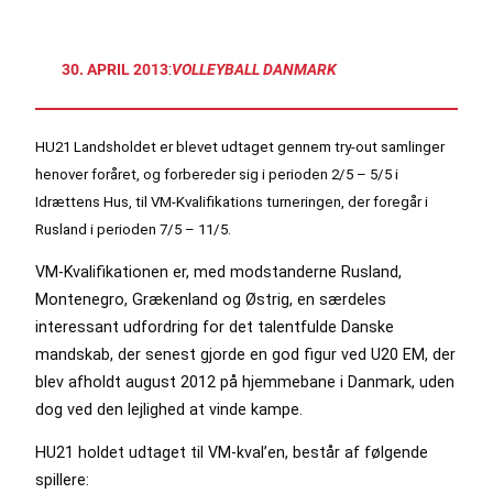
30. APRIL 2013
:
VOLLEYBALL DANMARK
HU21 Landsholdet er blevet udtaget gennem try-out samlinger
henover foråret, og forbereder sig i perioden 2/5 – 5/5 i
Idrættens Hus, til VM-Kvalifikations turneringen, der foregår i
Rusland i perioden 7/5 – 11/5.
VM-Kvalifikationen er, med modstanderne Rusland,
Montenegro, Grækenland og Østrig, en særdeles
interessant udfordring for det talentfulde Danske
mandskab, der senest gjorde en god figur ved U20 EM, der
blev afholdt august 2012 på hjemmebane i Danmark, uden
dog ved den lejlighed at vinde kampe.
HU21 holdet udtaget til VM-kval’en, består af følgende
spillere: