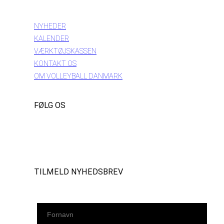
INFORMATION
NYHEDER
KALENDER
VÆRKTØJSKASSEN
KONTAKT OS
OM VOLLEYBALL DANMARK
FØLG OS
Instagram
https://www.facebook.com/danishbeachvolleytour
LinkedIn
TILMELD NYHEDSBREV