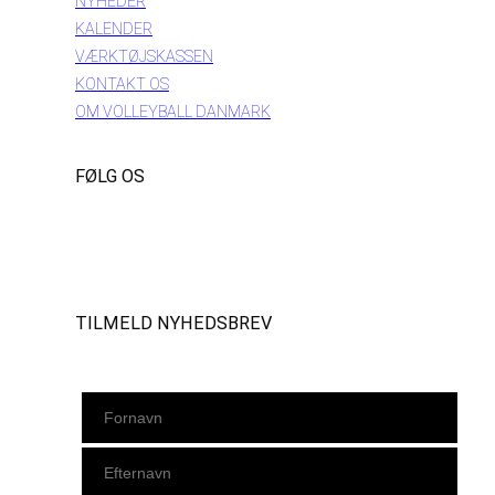
NYHEDER
KALENDER
VÆRKTØJSKASSEN
KONTAKT OS
OM VOLLEYBALL DANMARK
FØLG OS
Instagram
https://www.facebook.com/danishbeachvolleytour
LinkedIn
TILMELD NYHEDSBREV