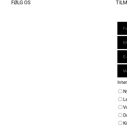
FØLG OS
TIL
Instagram
https://www.facebook.com/danishbeachvolleytour
LinkedIn
Inte
N
L
V
D
K