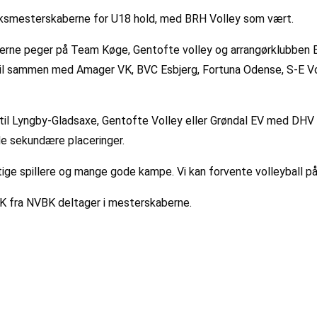
ksmesterskaberne for U18 hold, med BRH Volley som vært.
erne peger på Team Køge, Gentofte volley og arrangørklubben BR
il sammen med Amager VK, BVC Esbjerg, Fortuna Odense, S-E Vo
år til Lyngby-Gladsaxe, Gentofte Volley eller Grøndal EV med D
de sekundære placeringer.
tige spillere og mange gode kampe. Vi kan forvente volleyball på
K fra NVBK deltager i mesterskaberne.