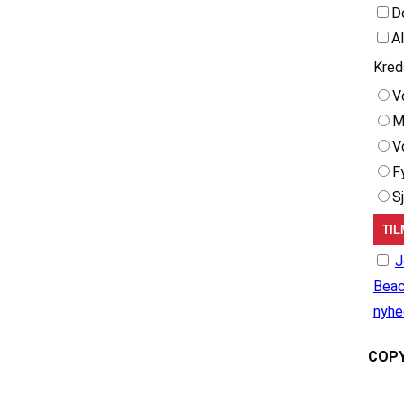
D
A
Kred
V
M
V
F
S
J
Beac
nyhe
COPY