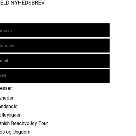
MELD NYHEDSBREV
resser:
yheder
andshold
olleyligaen
anish Beachvolley Tour
ids og Ungdom