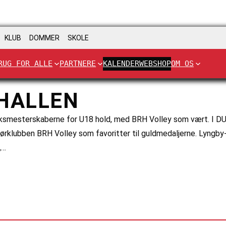
KLUB
DOMMER
SKOLE
RUG FOR ALLE
PARTNERE
KALENDER
WEBSHOP
OM OS
EHALLEN
smesterskaberne for U18 hold, med BRH Volley som vært. I DU
ørklubben BRH Volley som favoritter til guldmedaljerne. Lyng
,…