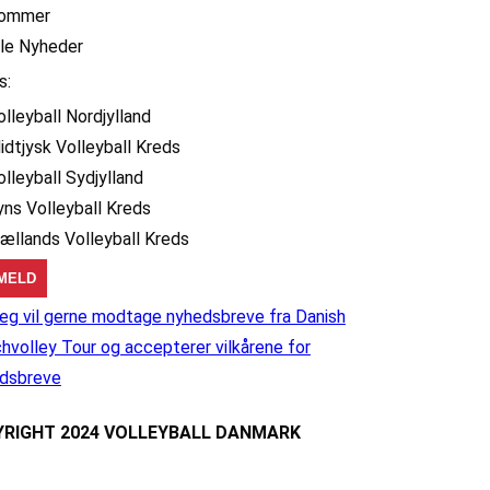
ommer
lle Nyheder
s:
olleyball Nordjylland
idtjysk Volleyball Kreds
olleyball Sydjylland
yns Volleyball Kreds
jællands Volleyball Kreds
eg vil gerne modtage nyhedsbreve fra Danish
hvolley Tour og accepterer vilkårene for
dsbreve
RIGHT 2024 VOLLEYBALL DANMARK