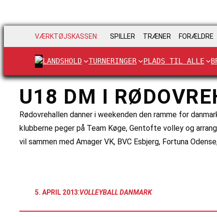
VÆRKTØJSKASSEN:
SPILLER
TRÆNER
FORÆLDRE
LANDSHOLD
TURNERINGER
PLADS TIL ALLE
B
U18 DM I RØDOVR
Rødovrehallen danner i weekenden den ramme for danmark
klubberne peger på Team Køge, Gentofte volley og arrang
vil sammen med Amager VK, BVC Esbjerg, Fortuna Odense
:
5. APRIL 2013
VOLLEYBALL DANMARK