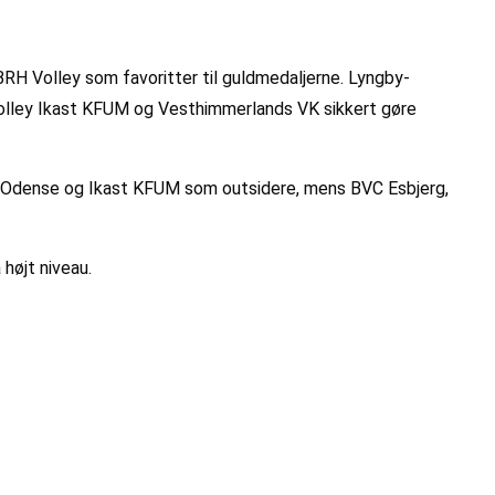
H Volley som favoritter til guldmedaljerne. Lyngby-
lley Ikast KFUM og Vesthimmerlands VK sikkert gøre
HV Odense og Ikast KFUM som outsidere, mens BVC Esbjerg,
 højt niveau.