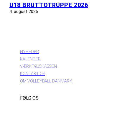
U18 BRUTTOTRUPPE 2026
4. august 2026
INFORMATION
NYHEDER
KALENDER
VÆRKTØJSKASSEN
KONTAKT OS
OM VOLLEYBALL DANMARK
FØLG OS
Instagram
https://www.facebook.com/danishbeachvolleytour
LinkedIn