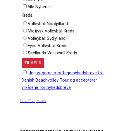
Alle Nyheder
Kreds:
Volleyball Nordjylland
Midtjysk Volleyball Kreds
Volleyball Sydjylland
Fyns Volleyball Kreds
Sjællands Volleyball Kreds
Jeg vil gerne modtage nyhedsbreve fra
Danish Beachvolley Tour og accepterer
vilkårene for nyhedsbreve
Privatlivspolitik