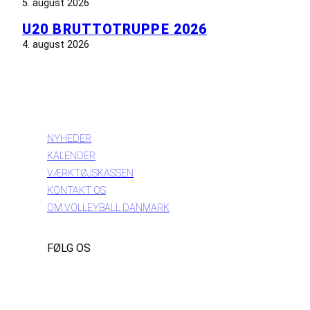
5. august 2026
U20 BRUTTOTRUPPE 2026
4. august 2026
INFORMATION
NYHEDER
KALENDER
VÆRKTØJSKASSEN
KONTAKT OS
OM VOLLEYBALL DANMARK
FØLG OS
Instagram
https://www.facebook.com/danishbeachvolleytour
LinkedIn