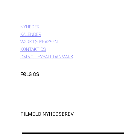
INFORMATION
NYHEDER
KALENDER
VÆRKTØJSKASSEN
KONTAKT OS
OM VOLLEYBALL DANMARK
FØLG OS
Instagram
https://www.facebook.com/danishbeachvolleytour
LinkedIn
TILMELD NYHEDSBREV