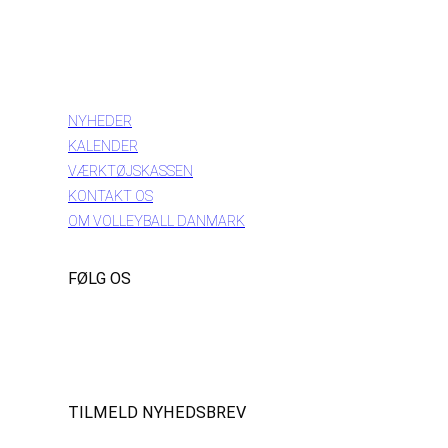
INFORMATION
NYHEDER
KALENDER
VÆRKTØJSKASSEN
KONTAKT OS
OM VOLLEYBALL DANMARK
FØLG OS
Instagram
https://www.facebook.com/danishbeachvolleytour
LinkedIn
TILMELD NYHEDSBREV