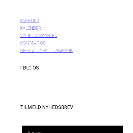
INFORMATION
NYHEDER
KALENDER
VÆRKTØJSKASSEN
KONTAKT OS
OM VOLLEYBALL DANMARK
FØLG OS
Instagram
https://www.facebook.com/danishbeachvolleytour
LinkedIn
TILMELD NYHEDSBREV