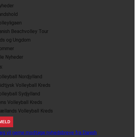
yheder
andshold
olleyligaen
anish Beachvolley Tour
ids og Ungdom
ommer
lle Nyheder
s:
olleyball Nordjylland
idtjysk Volleyball Kreds
olleyball Sydjylland
yns Volleyball Kreds
jællands Volleyball Kreds
eg vil gerne modtage nyhedsbreve fra Danish