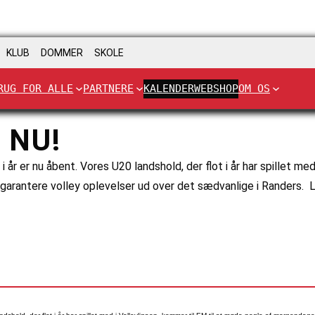
KLUB
DOMMER
SKOLE
RUG FOR ALLE
PARTNERE
KALENDER
WEBSHOP
OM OS
 NU!
 år er nu åbent. Vores U20 landshold, der flot i år har spillet me
 garantere volley oplevelser ud over det sædvanlige i Randers. 