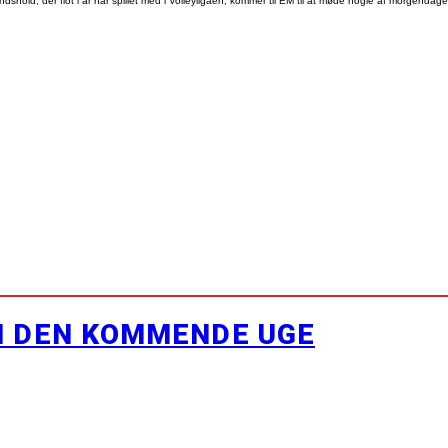
dshold, der flot i år har spillet med i Volleyligaen, kommer til EM til at møde nogle af morgendagen
I DEN KOMMENDE UGE