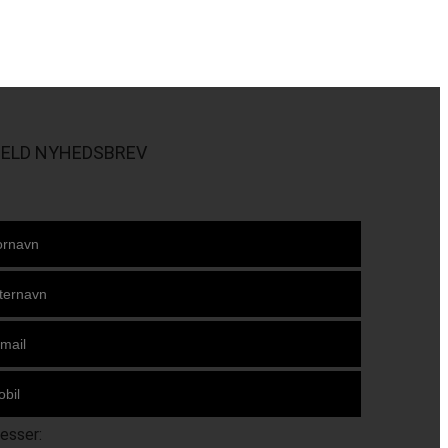
MELD NYHEDSBREV
resser: