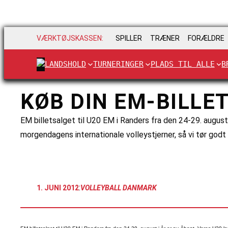
VÆRKTØJSKASSEN:
SPILLER
TRÆNER
FORÆLDRE
LANDSHOLD
TURNERINGER
PLADS TIL ALLE
B
KØB DIN EM-BILLET
EM billetsalget til U20 EM i Randers fra den 24-29. august i
morgendagens internationale volleystjerner, så vi tør godt
:
1. JUNI 2012
VOLLEYBALL DANMARK