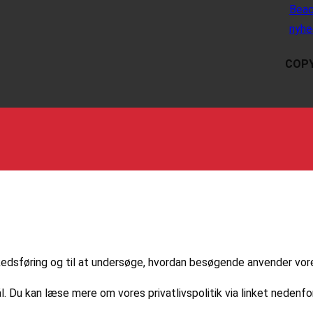
Beac
nyhe
COPY
markedsføring og til at undersøge, hvordan besøgende anvender vo
l. Du kan læse mere om vores privatlivspolitik via linket nedenfor