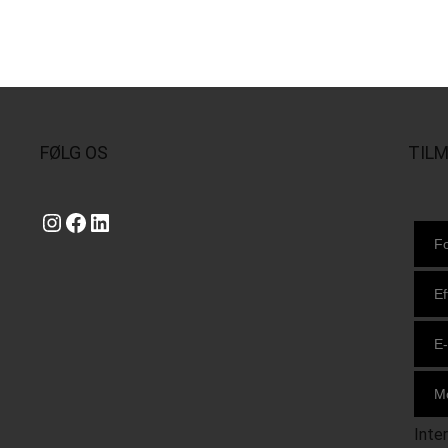
FØLG OS
TIL
Instagram
https://www.facebook.com/danishbeachvolleytour
LinkedIn
Inte