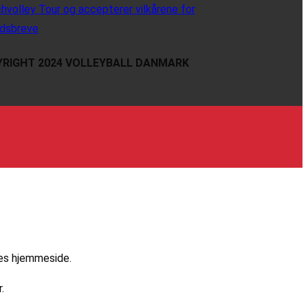
hvolley Tour og accepterer vilkårene for
dsbreve
RIGHT 2024 VOLLEYBALL DANMARK
res hjemmeside.
.