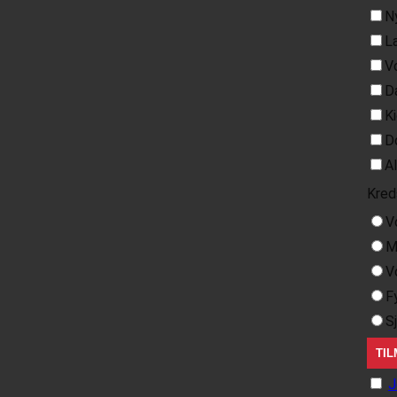
N
L
V
D
K
D
A
Kred
V
M
V
F
S
J