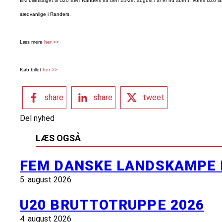
EM billetsalget til U20 EM i Randers fra den 24-29. august i år er nu åbent. Vores U20 lan
sædvanlige i Randers.
Læs mere
her >>
Køb billet
her >>
share
share
tweet
Del nyhed
LÆS OGSÅ
FEM DANSKE LANDSKAMPE 
5. august 2026
U20 BRUTTOTRUPPE 2026
4. august 2026