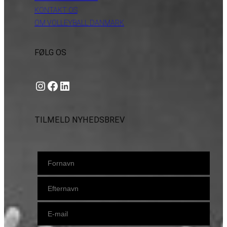
KONTAKT OS
OM VOLLEYBALL DANMARK
FØLG OS
Instagram
https://www.facebook.com/danishbeachvolleytour
LinkedIn
TILMELD NYHEDSBREV