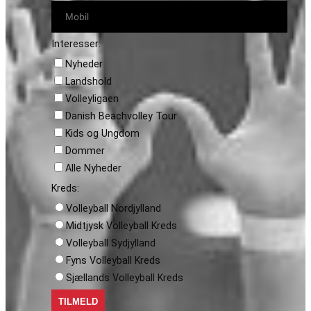
Interesser:
Nyheder
Landshold
Volleyligaen
Danish Beachvolley Tour
Kids og Ungdom
Dommer
Alle Nyheder
Kreds:
Volleyball Nordjylland
Midtjysk Volleyball Kreds
Volleyball Sydjylland
Fyns Volleyball Kreds
Sjællands Volleyball Kreds