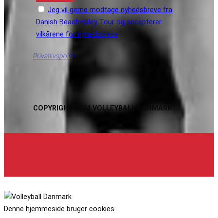
Jeg vil gerne modtage nyhedsbreve fra
Danish Beachvolley Tour og accepterer
vilkårene for nyhedsbreve
Privatlivspolitik
COPYRIGHT 2024 VOLLEYBALL DANMARK
Denne hjemmeside bruger cookies