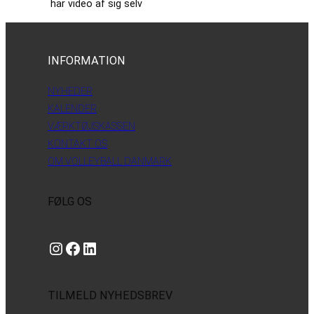
har video af sig selv
INFORMATION
NYHEDER
KALENDER
VÆRKTØJSKASSEN
KONTAKT OS
OM VOLLEYBALL DANMARK
FØLG OS
Instagram
https://www.facebook.com/danishbeachvolleytour
LinkedIn
TILMELD NYHEDSBREV