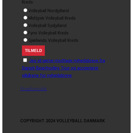
Kreds:
Volleyball Nordjylland
Midtjysk Volleyball Kreds
Volleyball Sydjylland
Fyns Volleyball Kreds
Sjællands Volleyball Kreds
Jeg vil gerne modtage nyhedsbreve fra
Danish Beachvolley Tour og accepterer
vilkårene for nyhedsbreve
Privatlivspolitik
COPYRIGHT 2024 VOLLEYBALL DANMARK