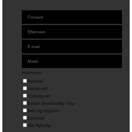
Interesser:
Nyheder
Landshold
Volleyligaen
Danish Beachvolley Tour
Kids og Ungdom
Dommer
Alle Nyheder