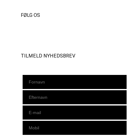
FØLG OS
Instagram
https://www.facebook.com/danishbeachvolleytour
LinkedIn
TILMELD NYHEDSBREV