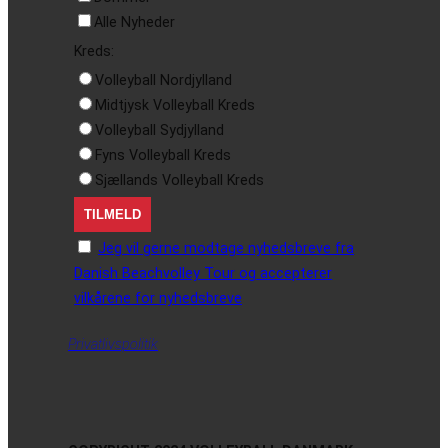
Alle Nyheder
Kreds:
Volleyball Nordjylland
Midtjysk Volleyball Kreds
Volleyball Sydjylland
Fyns Volleyball Kreds
Sjællands Volleyball Kreds
Jeg vil gerne modtage nyhedsbreve fra
Danish Beachvolley Tour og accepterer
vilkårene for nyhedsbreve
Privatlivspolitik