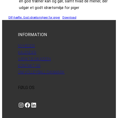
en god træner kan og gør, samt hvad de mener, der
udgør et godt idrætsmiljø for piger
DIF-hæfte: God idrætsmiljøer for piger
Download
INFORMATION
NYHEDER
KALENDER
VÆRKTØJSKASSEN
KONTAKT OS
OM VOLLEYBALL DANMARK
FØLG OS
Instagram
https://www.facebook.com/danishbeachvolleytour
LinkedIn