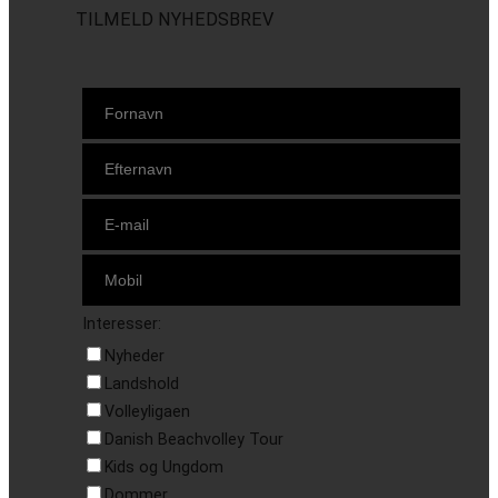
TILMELD NYHEDSBREV
Interesser:
Nyheder
Landshold
Volleyligaen
Danish Beachvolley Tour
Kids og Ungdom
Dommer