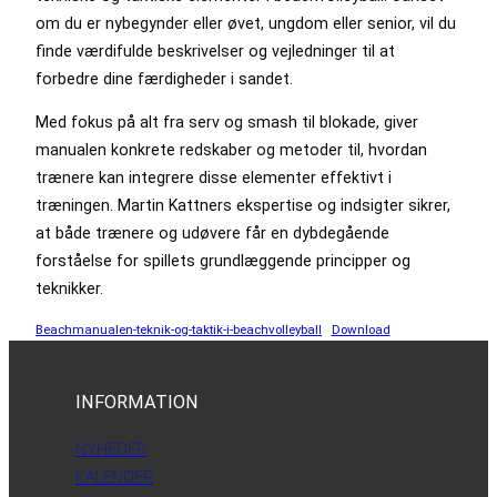
om du er nybegynder eller øvet, ungdom eller senior, vil du
finde værdifulde beskrivelser og vejledninger til at
forbedre dine færdigheder i sandet.
Med fokus på alt fra serv og smash til blokade, giver
manualen konkrete redskaber og metoder til, hvordan
trænere kan integrere disse elementer effektivt i
træningen. Martin Kattners ekspertise og indsigter sikrer,
at både trænere og udøvere får en dybdegående
forståelse for spillets grundlæggende principper og
teknikker.
Beachmanualen-teknik-og-taktik-i-beachvolleyball
Download
INFORMATION
NYHEDER
KALENDER