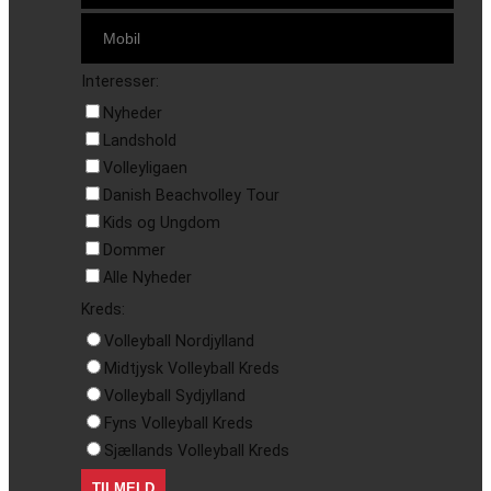
Interesser:
Nyheder
Landshold
Volleyligaen
Danish Beachvolley Tour
Kids og Ungdom
Dommer
Alle Nyheder
Kreds:
Volleyball Nordjylland
Midtjysk Volleyball Kreds
Volleyball Sydjylland
Fyns Volleyball Kreds
Sjællands Volleyball Kreds