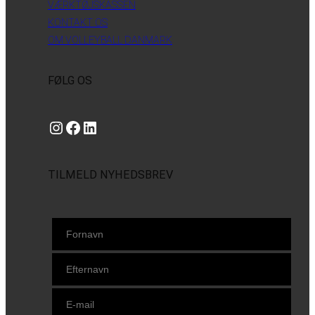
VÆRKTØJSKASSEN
KONTAKT OS
OM VOLLEYBALL DANMARK
FØLG OS
Instagram
https://www.facebook.com/danishbeachvolleytour
LinkedIn
TILMELD NYHEDSBREV