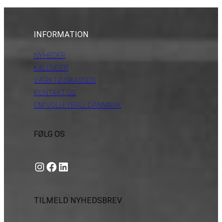
INFORMATION
NYHEDER
KALENDER
VÆRKTØJSKASSEN
KONTAKT OS
OM VOLLEYBALL DANMARK
FØLG OS
Instagram
https://www.facebook.com/danishbeachvolleytour
LinkedIn
TILMELD NYHEDSBREV