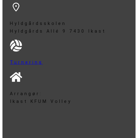
Hyldgårdsskolen
Hyldgårds Allé 9 7430 Ikast
Turnering
Arrangør:
Ikast KFUM Volley