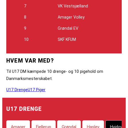
7
VK Vestsjælland
8
Amager Volley
9
Grøndal EV
10
SKF KFUM
HVEM VAR MED?
Til U17 DM kæmpede 10 drenge- og 10 pigehold om
Danmarksmesterskabet.
U17 Drenge
U17 Piger
U17 DRENGE
Amager
Fjellerup
Grøndal
Haslev
Hvidovre