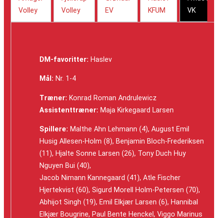
Volley
Volley
EV
KFUM
VK
DM-favoritter:
Haslev
Mål:
Nr. 1-4
Træner:
Konrad Roman Andrulewicz
Assistenttræner:
Maja Kirkegaard Larsen
Spillere:
Malthe Ahn Lehmann (4), August Emil
Husig Allesen-Holm (8), Benjamin Bloch-Frederiksen
(11), Hjalte Sonne Larsen (26), Tony Duch Huy
Nguyen Bui (40),
Jacob Nimann Kannegaard (41), Atle Fischer
Hjertekvist (60), Sigurd Morell Holm-Petersen (70),
Abhijot Singh (19), Emil Elkjær Larsen (6), Hannibal
Elkjær Bougrine, Paul Bente Henckel, Viggo Marinus