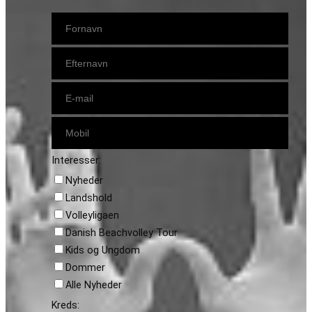
Interesser:
Nyheder
Landshold
Volleyligaen
Danish Beachvolley Tour
Kids og Ungdom
Dommer
Alle Nyheder
Kreds: