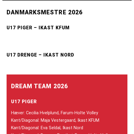
DANMARKSMESTRE 2026
U17 PIGER – IKAST KFUM
U17 DRENGE – IKAST NORD
DREAM TEAM 2026
U17 PIGER
Hæver: Cecilia Hvelplund, Farum-Holte Volley
Kant/Diagonal: Maja Vestergaard, Ikast KFUM
Kant/Diagonal: Eva Seldal, Ikast Nord