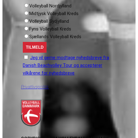
Volleyball Nordjylland
Midtjysk Volleyball Kreds
Volleyball Sydjylland
Fyns Volleyball Kreds
Sjællands Volleyball Kreds
Jeg vil gerne modtage nyhedsbreve fra
Danish Beachvolley Tour og accepterer
vilkårene for nyhedsbreve
Privatlivspolitik