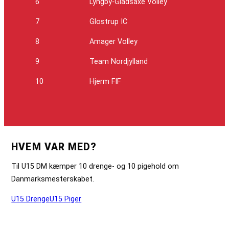
6
Lyngby-Gladsaxe Volley
7
Glostrup IC
8
Amager Volley
9
Team Nordjylland
10
Hjerm FIF
HVEM VAR MED?
Til U15 DM kæmper 10 drenge- og 10 pigehold om
Danmarksmesterskabet.
U15 Drenge
U15 Piger