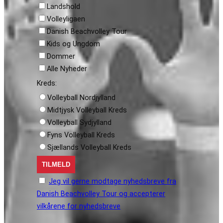
Landshold
Volleyligaen
Danish Beachvolley Tour
Kids og Ungdom
Dommer
Alle Nyheder
Kreds:
Volleyball Nordjylland
Midtjysk Volleyball Kreds
Volleyball Sydjylland
Fyns Volleyball Kreds
Sjællands Volleyball Kreds
Jeg vil gerne modtage nyhedsbreve fra
Danish Beachvolley Tour og accepterer
vilkårene for nyhedsbreve