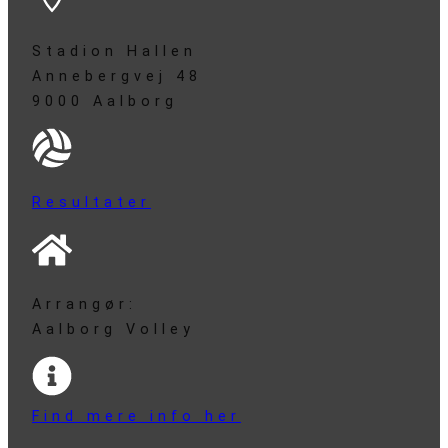
Stadion Hallen
Annebergvej 48
9000 Aalborg
Resultater
Arrangør:
Aalborg Volley
Find mere info her