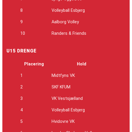
8
Volleyball Esbjerg
9
Aalborg Volley
10
Randers & Friends
U15 DRENGE
Placering
Hold
1
Midtfyns VK
2
SKF KFUM
3
VK Vestsjælland
4
Volleyball Esbjerg
5
Hvidovre VK