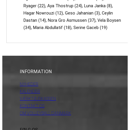
Ryager (22), Aya Thostrup (24), Luna Janka (8),
Hagar Nowrouzi (12), Geso Jahanian (3), Ceylin
Dastan (14), Nora Gro Asmussen (37), Vela Boysen
(34), Maria Abdullatif (18), Serine Gaceb (19)
INFORMATION
NYHEDER
KALENDER
VÆRKTØJSKASSEN
KONTAKT OS
OM VOLLEYBALL DANMARK
FØLG OS