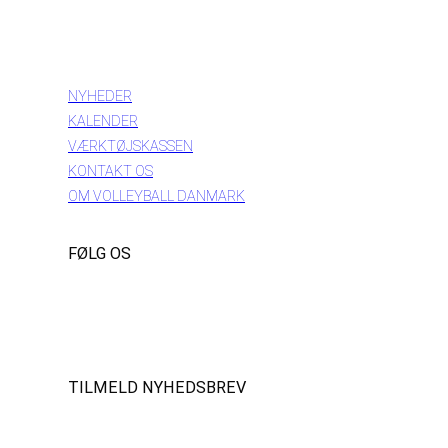
INFORMATION
NYHEDER
KALENDER
VÆRKTØJSKASSEN
KONTAKT OS
OM VOLLEYBALL DANMARK
FØLG OS
Instagram
https://www.facebook.com/danishbeachvolleytour
LinkedIn
TILMELD NYHEDSBREV