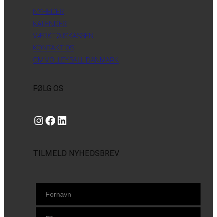
NYHEDER
KALENDER
VÆRKTØJSKASSEN
KONTAKT OS
OM VOLLEYBALL DANMARK
FØLG OS
Instagram
https://www.facebook.com/danishbeachvolleytour
LinkedIn
TILMELD NYHEDSBREV