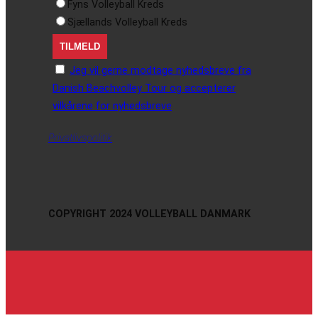
Fyns Volleyball Kreds
Sjællands Volleyball Kreds
Jeg vil gerne modtage nyhedsbreve fra
Danish Beachvolley Tour og accepterer
vilkårene for nyhedsbreve
Privatlivspolitik
COPYRIGHT 2024 VOLLEYBALL DANMARK