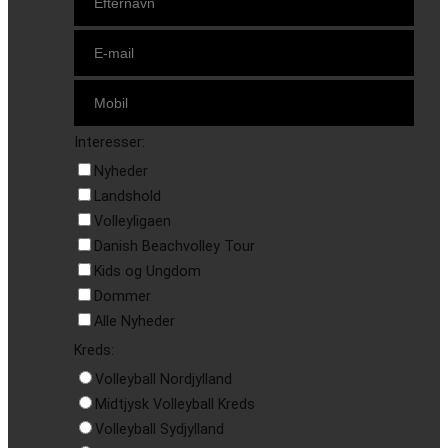
Interesser:
Nyheder
Landshold
Volleyligaen
Danish Beachvolley Tour
Kids og Ungdom
Dommer
Alle Nyheder
Kreds:
Volleyball Nordjylland
Midtjysk Volleyball Kreds
Volleyball Sydjylland