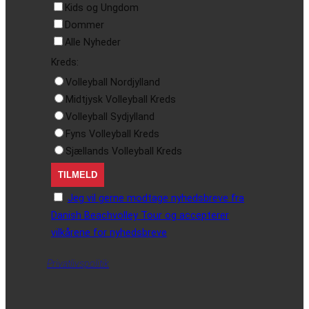
Kids og Ungdom
Dommer
Alle Nyheder
Kreds:
Volleyball Nordjylland
Midtjysk Volleyball Kreds
Volleyball Sydjylland
Fyns Volleyball Kreds
Sjællands Volleyball Kreds
Jeg vil gerne modtage nyhedsbreve fra
Danish Beachvolley Tour og accepterer
vilkårene for nyhedsbreve
Privatlivspolitik