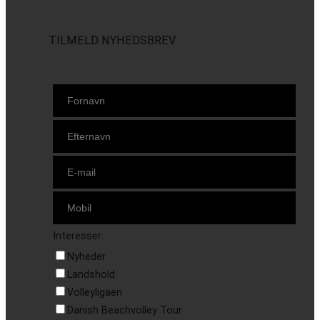
TILMELD NYHEDSBREV
Interesser:
Nyheder
Landshold
Volleyligaen
Danish Beachvolley Tour