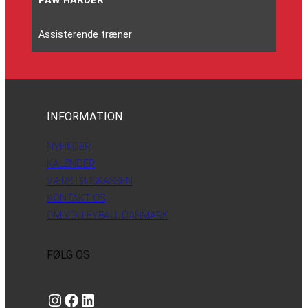
PAW HARDER
Assisterende træner
INFORMATION
NYHEDER
KALENDER
VÆRKTØJSKASSEN
KONTAKT OS
OM VOLLEYBALL DANMARK
FØLG OS
Instagram
https://www.facebook.com/danishbeachvolleytour
LinkedIn