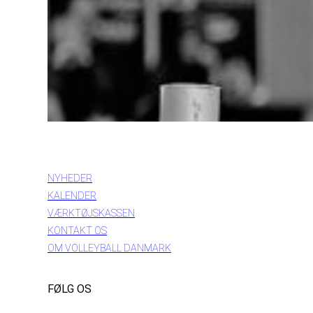
INFORMATION
NYHEDER
KALENDER
VÆRKTØJSKASSEN
KONTAKT OS
OM VOLLEYBALL DANMARK
FØLG OS