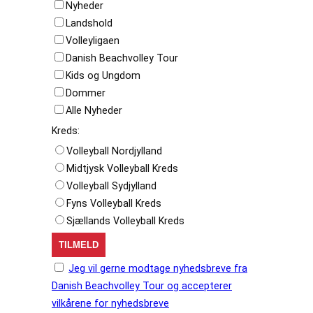
Nyheder
Landshold
Volleyligaen
Danish Beachvolley Tour
Kids og Ungdom
Dommer
Alle Nyheder
Kreds:
Volleyball Nordjylland
Midtjysk Volleyball Kreds
Volleyball Sydjylland
Fyns Volleyball Kreds
Sjællands Volleyball Kreds
Jeg vil gerne modtage nyhedsbreve fra
Danish Beachvolley Tour og accepterer
vilkårene for nyhedsbreve