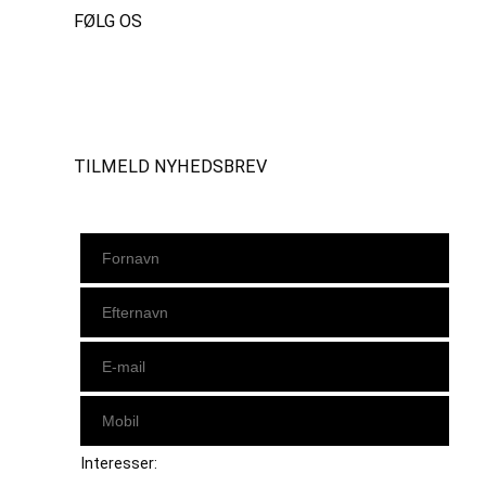
FØLG OS
Instagram
https://www.facebook.com/danishbeachvolleytour
LinkedIn
TILMELD NYHEDSBREV
Interesser: