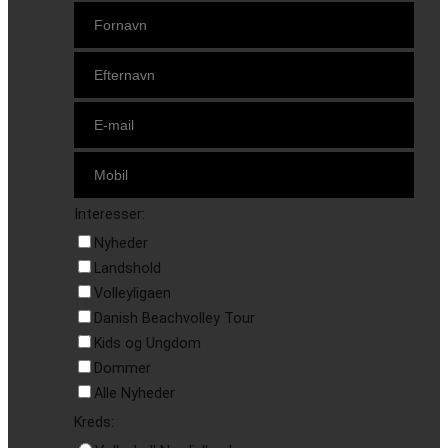
Interesser:
Nyheder
Landshold
Volleyligaen
Danish Beachvolley Tour
Kids og Ungdom
Dommer
Alle Nyheder
Kreds: