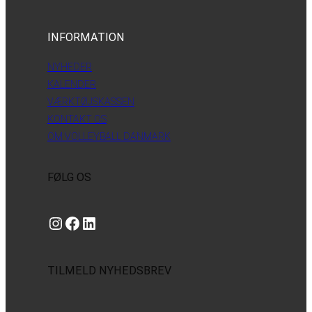
INFORMATION
NYHEDER
KALENDER
VÆRKTØJSKASSEN
KONTAKT OS
OM VOLLEYBALL DANMARK
FØLG OS
Instagram
https://www.facebook.com/danishbeachvolleytour
LinkedIn
TILMELD NYHEDSBREV