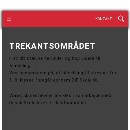
KONTAKT
TREKANTSOMRÅDET
Find dit stævne herunder og hop videre til
tilmelding.
Vær opmærksom på, at tilmelding til stævner for
6.-8. klasse foregår gennem DIF Skole OL.
Vores skolestævner afvikles i samarbejde med
Dansk Skoleidræt Trekantsområdet.