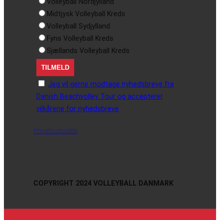
Volleyball Nordjylland
Midtjysk Volleyball Kreds
Volleyball Sydjylland
Fyns Volleyball Kreds
Sjællands Volleyball Kreds
Jeg vil gerne modtage nyhedsbreve fra
Danish Beachvolley Tour og accepterer
vilkårene for nyhedsbreve
Privatlivspolitik
COPYRIGHT 2024 VOLLEYBALL DANMARK