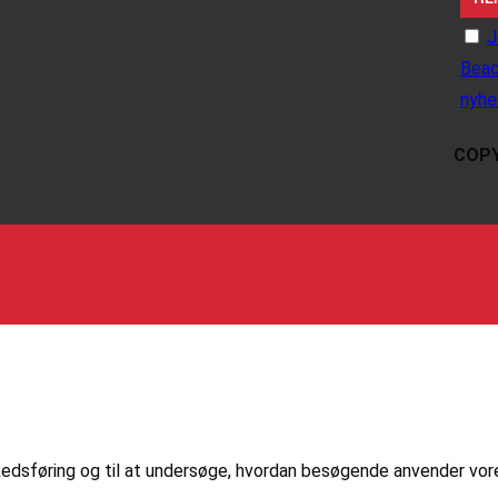
J
Beac
nyhe
COPY
markedsføring og til at undersøge, hvordan besøgende anvender vo