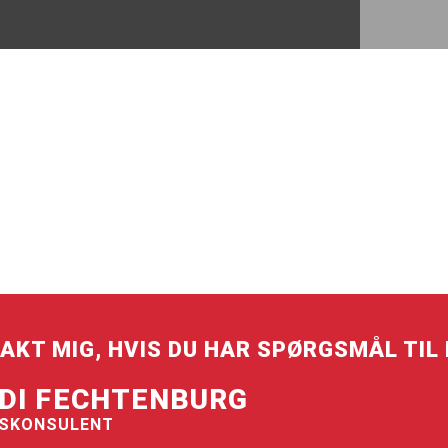
AKT MIG, HVIS DU HAR SPØRGSMÅL TIL 
DI FECHTENBURG
SKONSULENT