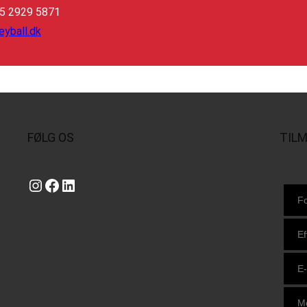
45 2929 5871
eyball.dk
FØLG OS
TIL
Instagram
https://www.facebook.com/danishbeachvolleytour
LinkedIn