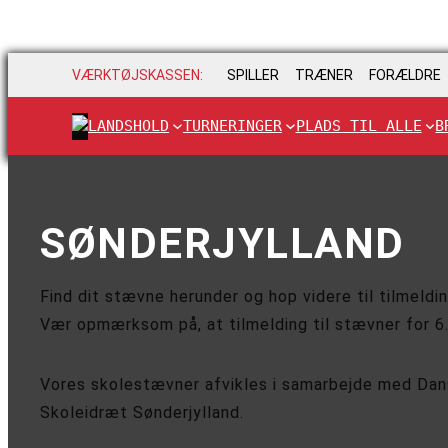
VÆRKTØJSKASSEN:
SPILLER
TRÆNER
FORÆLDRE
LANDSHOLD
TURNERINGER
PLADS TIL ALLE
B
SØNDERJYLLAND
Find dit stævne herunder og hop videre til tilmeldin
Vær opmærksom på, at tilmelding til stævner for 6
Vores skolestævner afvikles i samarbejde med Dan
Skoleidræt Sønderjylland.