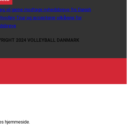
eg vil gerne modtage nyhedsbreve fra Danish
hvolley Tour og accepterer vilkårene for
dsbreve
RIGHT 2024 VOLLEYBALL DANMARK
res hjemmeside.