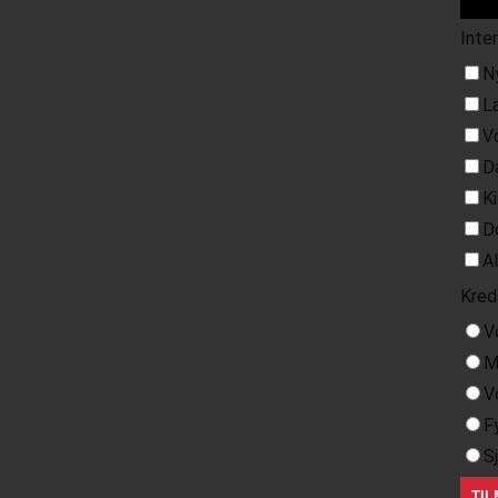
Inte
N
L
V
D
K
D
A
Kred
V
M
V
F
S