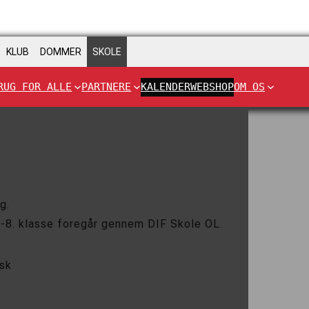
KLUB
DOMMER
SKOLE
RUG FOR ALLE
PARTNERE
KALENDER
WEBSHOP
OM OS
g.
.-8. klasse foregår gennem DIF Skole OL.
sk