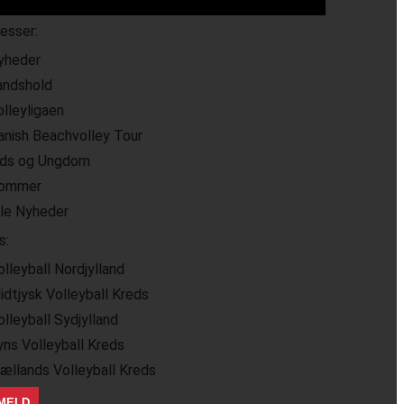
resser:
yheder
andshold
olleyligaen
anish Beachvolley Tour
ids og Ungdom
ommer
lle Nyheder
s:
olleyball Nordjylland
idtjysk Volleyball Kreds
olleyball Sydjylland
yns Volleyball Kreds
jællands Volleyball Kreds