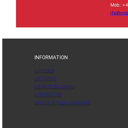
Mob.: +
rfe@voll
INFORMATION
NYHEDER
KALENDER
VÆRKTØJSKASSEN
KONTAKT OS
OM VOLLEYBALL DANMARK