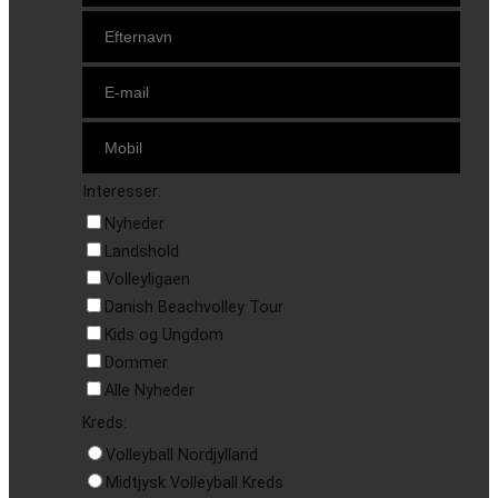
Interesser:
Nyheder
Landshold
Volleyligaen
Danish Beachvolley Tour
Kids og Ungdom
Dommer
Alle Nyheder
Kreds:
Volleyball Nordjylland
Midtjysk Volleyball Kreds