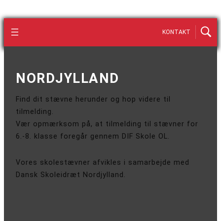
KONTAKT
NORDJYLLAND
Find dit stævne herunder og hop videre til
tilmelding.
Vær opmærksom på, at tilmelding til stævner for
6.-8. klasse foregår gennem DIF Skole OL.
Vores skolestævner afvikles i samarbejde med
Dansk Skoleidræt Nordjylland.