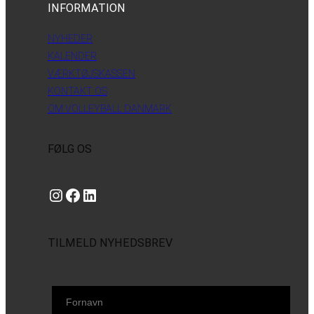
INFORMATION
NYHEDER
KALENDER
VÆRKTØJSKASSEN
KONTAKT OS
OM VOLLEYBALL DANMARK
FØLG OS
Instagram
https://www.facebook.com/danishbeachvolleytour
LinkedIn
TILMELD NYHEDSBREV