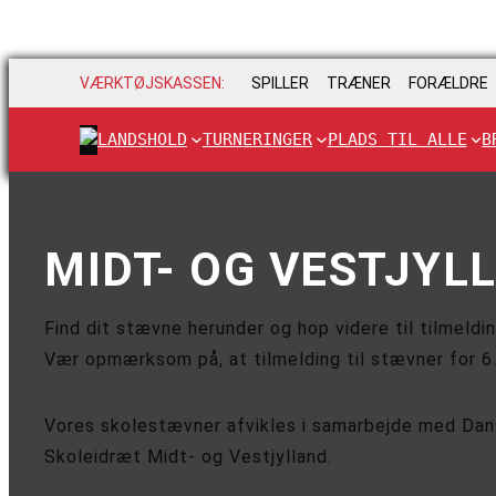
VÆRKTØJSKASSEN:
SPILLER
TRÆNER
FORÆLDRE
LANDSHOLD
TURNERINGER
PLADS TIL ALLE
B
MIDT- OG VESTJYL
Find dit stævne herunder og hop videre til tilmeldin
Vær opmærksom på, at tilmelding til stævner for 6
Vores skolestævner afvikles i samarbejde med Dan
Skoleidræt Midt- og Vestjylland.