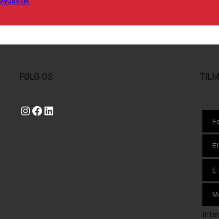
eyball.dk
FØLG OS
TIL
Instagram
https://www.facebook.com/danishbeachvolleytour
LinkedIn
Inte