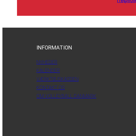
rfe@voll
INFORMATION
NYHEDER
KALENDER
VÆRKTØJSKASSEN
KONTAKT OS
OM VOLLEYBALL DANMARK