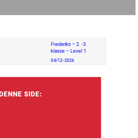
Frederiks – 2. -3.
klasse – Level 1
04/12-2026
DENNE SIDE: