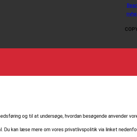
Beac
nyhe
COPY
markedsføring og til at undersøge, hvordan besøgende anvender vo
l. Du kan læse mere om vores privatlivspolitik via linket nedenfor