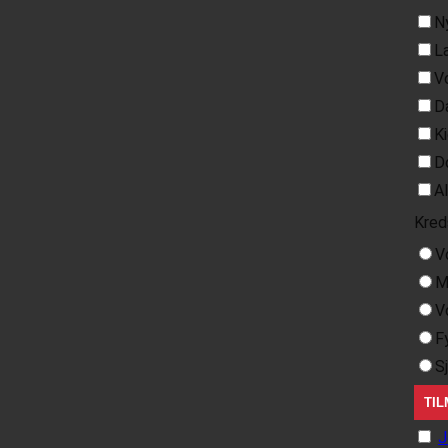
N
L
V
D
K
D
A
Kred
V
M
V
F
S
J