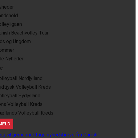
yheder
andshold
olleyligaen
anish Beachvolley Tour
ids og Ungdom
ommer
lle Nyheder
s:
olleyball Nordjylland
idtjysk Volleyball Kreds
olleyball Sydjylland
yns Volleyball Kreds
jællands Volleyball Kreds
eg vil gerne modtage nyhedsbreve fra Danish