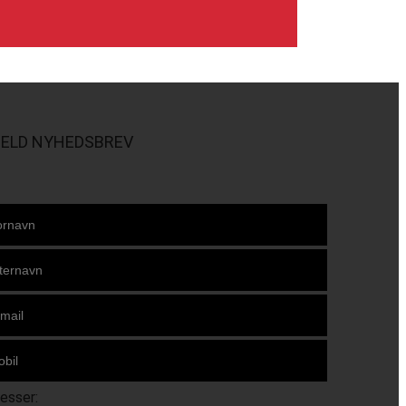
MELD NYHEDSBREV
resser: