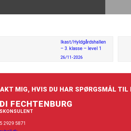
Ikast/Hyldgårdshallen
– 3. klasse – level 1
26/11-2026
AKT MIG, HVIS DU HAR SPØRGSMÅL TIL 
DI FECHTENBURG
SKONSULENT
45 2929 5871