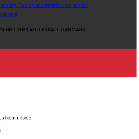
hvolley Tour og accepterer vilkårene for
dsbreve
RIGHT 2024 VOLLEYBALL DANMARK
res hjemmeside.
.