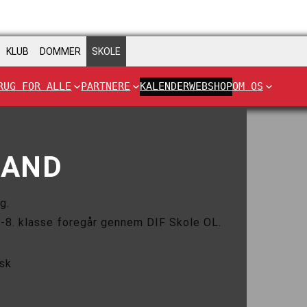
KLUB
DOMMER
SKOLE
RUG FOR ALLE
PARTNERE
KALENDER
WEBSHOP
OM OS
LAND
g.
.-8. klasse foregår gennem DIF Skole OL.
sk