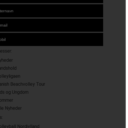
resser:
yheder
andshold
olleyligaen
anish Beachvolley Tour
ids og Ungdom
ommer
lle Nyheder
s:
olleyball Nordjylland