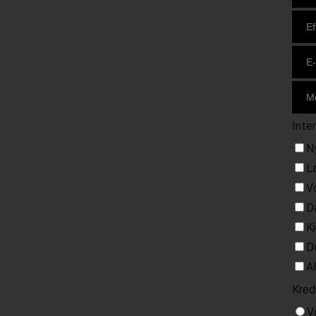
Inte
N
L
V
D
K
D
A
Kred
V