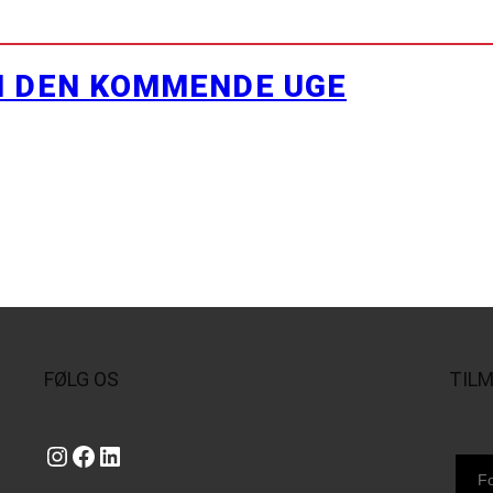
I DEN KOMMENDE UGE
FØLG OS
TIL
Instagram
https://www.facebook.com/danishbeachvolleytour
LinkedIn