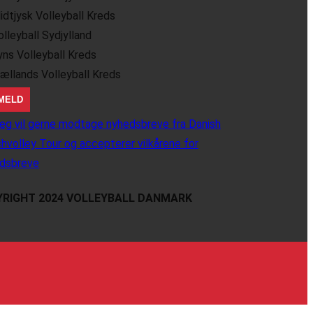
idtjysk Volleyball Kreds
olleyball Sydjylland
yns Volleyball Kreds
jællands Volleyball Kreds
eg vil gerne modtage nyhedsbreve fra Danish
hvolley Tour og accepterer vilkårene for
dsbreve
RIGHT 2024 VOLLEYBALL DANMARK