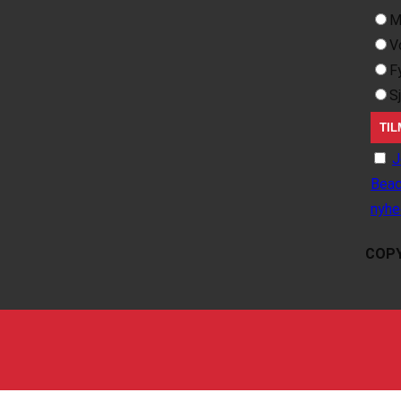
M
V
F
S
J
Beac
nyhe
COPY