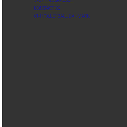
VÆRKTØJSKASSEN
KONTAKT OS
OM VOLLEYBALL DANMARK