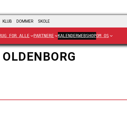
KLUB
DOMMER
SKOLE
RUG FOR ALLE
PARTNERE
KALENDER
WEBSHOP
OM OS
 OLDENBORG