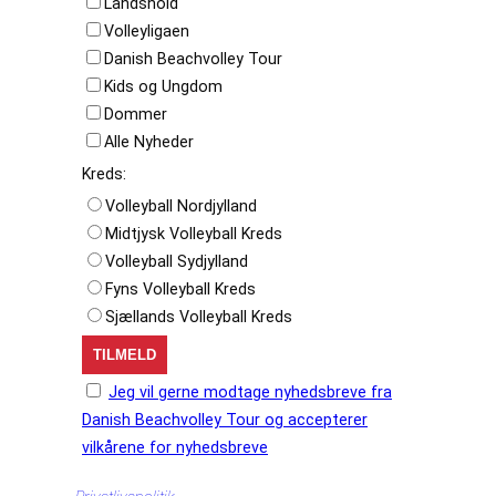
Landshold
Volleyligaen
Danish Beachvolley Tour
Kids og Ungdom
Dommer
Alle Nyheder
Kreds:
Volleyball Nordjylland
Midtjysk Volleyball Kreds
Volleyball Sydjylland
Fyns Volleyball Kreds
Sjællands Volleyball Kreds
Jeg vil gerne modtage nyhedsbreve fra
Danish Beachvolley Tour og accepterer
vilkårene for nyhedsbreve