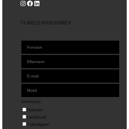
Instagram
https://www.facebook.com/danishbeachvolleytour
LinkedIn
TILMELD NYHEDSBREV
Interesser:
Nyheder
Landshold
Volleyligaen