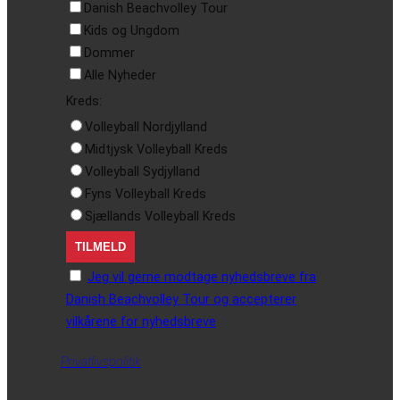
Danish Beachvolley Tour
Kids og Ungdom
Dommer
Alle Nyheder
Kreds:
Volleyball Nordjylland
Midtjysk Volleyball Kreds
Volleyball Sydjylland
Fyns Volleyball Kreds
Sjællands Volleyball Kreds
Jeg vil gerne modtage nyhedsbreve fra
Danish Beachvolley Tour og accepterer
vilkårene for nyhedsbreve
Privatlivspolitik