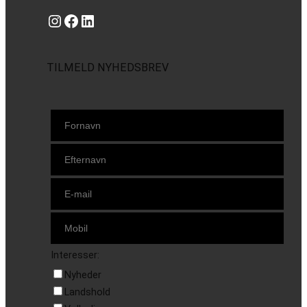
Instagram
https://www.facebook.com/danishbeachvolleytour
LinkedIn
TILMELD NYHEDSBREV
Interesser:
Nyheder
Landshold