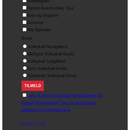
Volleyligaen
Danish Beachvolley Tour
Kids og Ungdom
Dommer
Alle Nyheder
Kreds:
Volleyball Nordjylland
Midtjysk Volleyball Kreds
Volleyball Sydjylland
Fyns Volleyball Kreds
Sjællands Volleyball Kreds
Jeg vil gerne modtage nyhedsbreve fra
Danish Beachvolley Tour og accepterer
vilkårene for nyhedsbreve
Privatlivspolitik