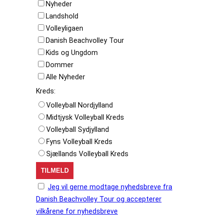
Nyheder
Landshold
Volleyligaen
Danish Beachvolley Tour
Kids og Ungdom
Dommer
Alle Nyheder
Kreds:
Volleyball Nordjylland
Midtjysk Volleyball Kreds
Volleyball Sydjylland
Fyns Volleyball Kreds
Sjællands Volleyball Kreds
Jeg vil gerne modtage nyhedsbreve fra
Danish Beachvolley Tour og accepterer
vilkårene for nyhedsbreve