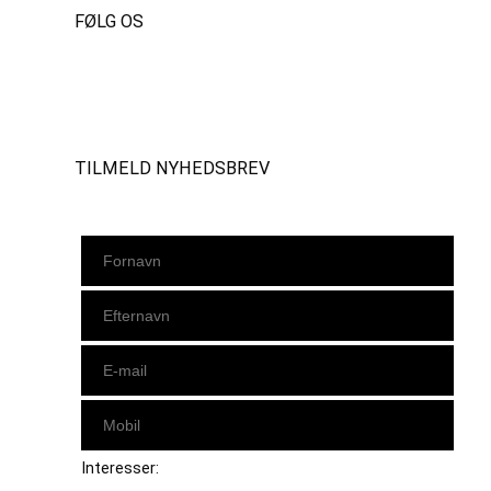
FØLG OS
Instagram
https://www.facebook.com/danishbeachvolleytour
LinkedIn
TILMELD NYHEDSBREV
Interesser: