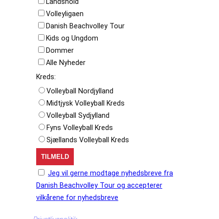
Landshold
Volleyligaen
Danish Beachvolley Tour
Kids og Ungdom
Dommer
Alle Nyheder
Kreds:
Volleyball Nordjylland
Midtjysk Volleyball Kreds
Volleyball Sydjylland
Fyns Volleyball Kreds
Sjællands Volleyball Kreds
Jeg vil gerne modtage nyhedsbreve fra
Danish Beachvolley Tour og accepterer
vilkårene for nyhedsbreve