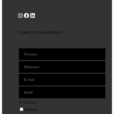
Instagram
https://www.facebook.com/danishbeachvolleytour
LinkedIn
TILMELD NYHEDSBREV
Interesser:
Nyheder