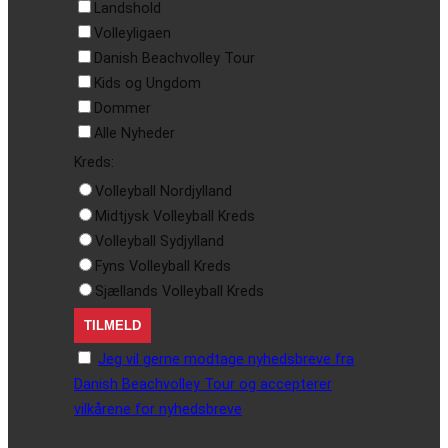
Landshold
Volleyligaen
Danish Beachvolley Tour
Kids og Ungdom
Dommer
Alle Nyheder
Kreds:
Volleyball Nordjylland
Midtjysk Volleyball Kreds
Volleyball Sydjylland
Fyns Volleyball Kreds
Sjællands Volleyball Kreds
Jeg vil gerne modtage nyhedsbreve fra
Danish Beachvolley Tour og accepterer
vilkårene for nyhedsbreve