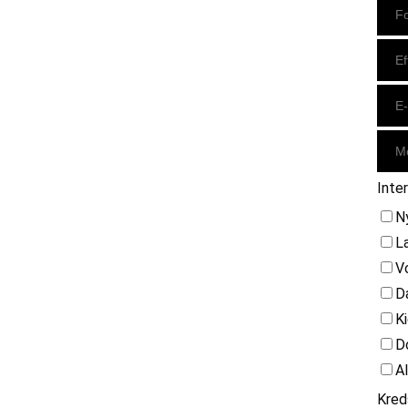
Inte
N
L
V
D
K
D
A
Kred