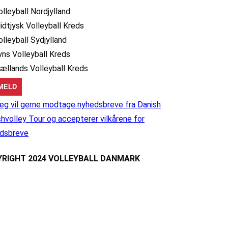
olleyball Nordjylland
idtjysk Volleyball Kreds
olleyball Sydjylland
yns Volleyball Kreds
jællands Volleyball Kreds
eg vil gerne modtage nyhedsbreve fra Danish
hvolley Tour og accepterer vilkårene for
dsbreve
RIGHT 2024 VOLLEYBALL DANMARK