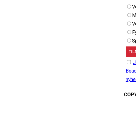
V
M
V
F
S
J
Beac
nyhe
COPY