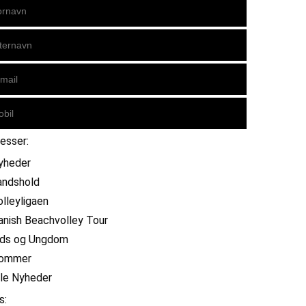
resser:
yheder
andshold
olleyligaen
anish Beachvolley Tour
ids og Ungdom
ommer
lle Nyheder
s: