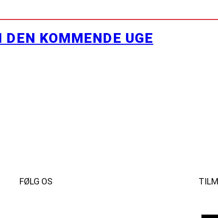
I DEN KOMMENDE UGE
FØLG OS
TIL
Instagram
https://www.facebook.com/danishbeachvolleytour
LinkedIn