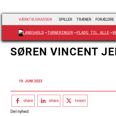
VÆRKTØJSKASSEN:
SPILLER
TRÆNER
FORÆLDRE
LANDSHOLD
TURNERINGER
PLADS TIL ALLE
B
SØREN VINCENT J
:
19. JUNI 2023
share
share
tweet
Del nyhed