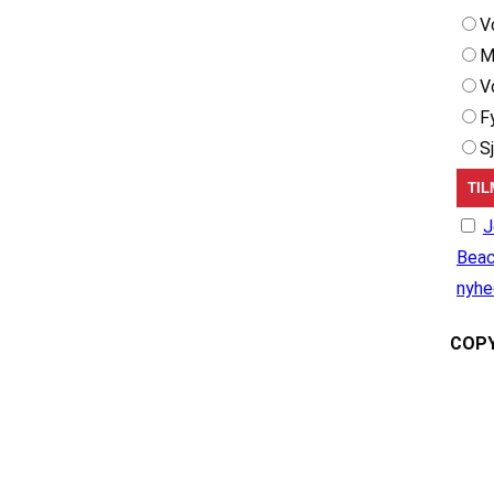
V
M
V
F
S
J
Beac
nyhe
COPY