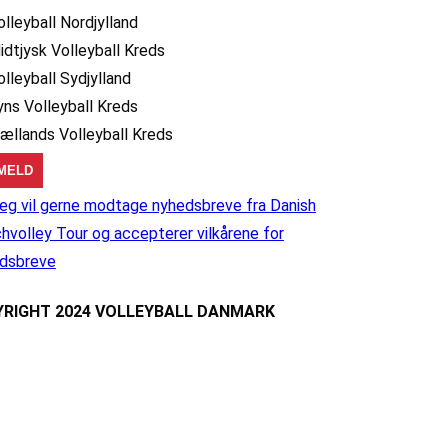
olleyball Nordjylland
idtjysk Volleyball Kreds
olleyball Sydjylland
yns Volleyball Kreds
jællands Volleyball Kreds
eg vil gerne modtage nyhedsbreve fra Danish
hvolley Tour og accepterer vilkårene for
dsbreve
RIGHT 2024 VOLLEYBALL DANMARK