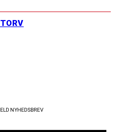
YTORV
MELD NYHEDSBREV