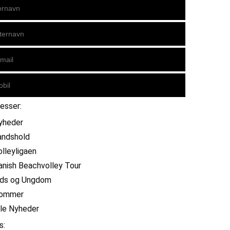
resser:
yheder
andshold
olleyligaen
anish Beachvolley Tour
ids og Ungdom
ommer
lle Nyheder
s: