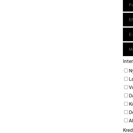
Inte
N
L
V
D
K
D
A
Kred