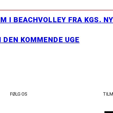
M I BEACHVOLLEY FRA KGS. N
I DEN KOMMENDE UGE
FØLG OS
TIL
Instagram
https://www.facebook.com/danishbeachvolleytour
LinkedIn