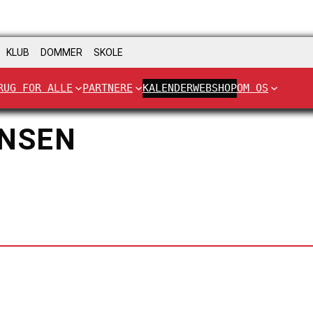
KLUB
DOMMER
SKOLE
RUG FOR ALLE
PARTNERE
KALENDER
WEBSHOP
OM OS
ENSEN