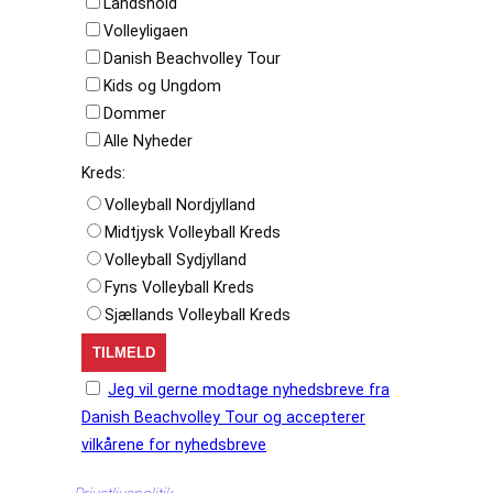
Landshold
Volleyligaen
Danish Beachvolley Tour
Kids og Ungdom
Dommer
Alle Nyheder
Kreds:
Volleyball Nordjylland
Midtjysk Volleyball Kreds
Volleyball Sydjylland
Fyns Volleyball Kreds
Sjællands Volleyball Kreds
Jeg vil gerne modtage nyhedsbreve fra
Danish Beachvolley Tour og accepterer
vilkårene for nyhedsbreve