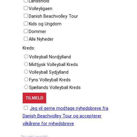
Landshold
Volleyligaen
Danish Beachvolley Tour
Kids og Ungdom
Dommer
Alle Nyheder
Kreds:
Volleyball Nordjylland
Midtjysk Volleyball Kreds
Volleyball Sydjylland
Fyns Volleyball Kreds
Sjællands Volleyball Kreds
Jeg vil gerne modtage nyhedsbreve fra
Danish Beachvolley Tour og accepterer
vilkårene for nyhedsbreve