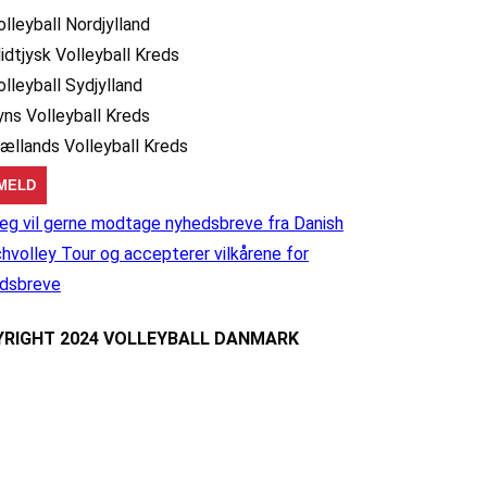
olleyball Nordjylland
idtjysk Volleyball Kreds
olleyball Sydjylland
yns Volleyball Kreds
jællands Volleyball Kreds
eg vil gerne modtage nyhedsbreve fra Danish
hvolley Tour og accepterer vilkårene for
dsbreve
RIGHT 2024 VOLLEYBALL DANMARK