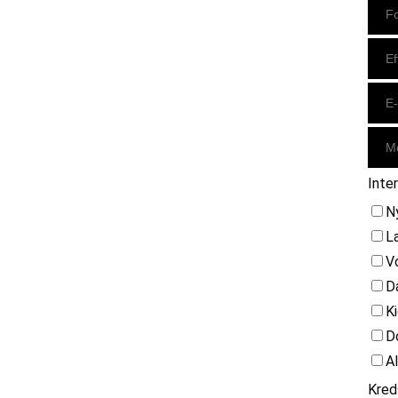
Inte
N
L
V
D
K
D
A
Kred