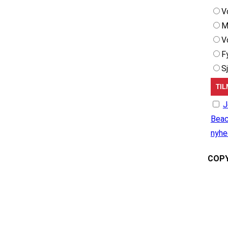
V
M
V
F
S
J
Beac
nyhe
COPY