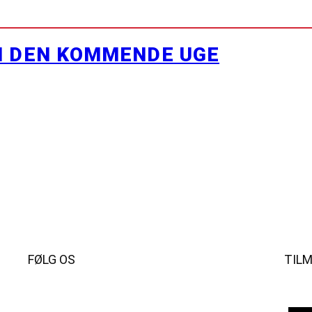
I DEN KOMMENDE UGE
FØLG OS
TIL
Instagram
https://www.facebook.com/danishbeachvolleytour
LinkedIn