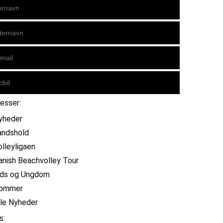
resser:
yheder
andshold
olleyligaen
anish Beachvolley Tour
ids og Ungdom
ommer
lle Nyheder
s: