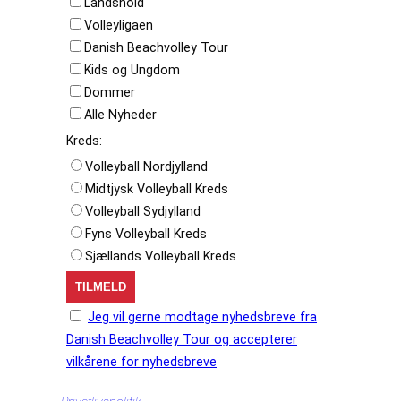
Landshold
Volleyligaen
Danish Beachvolley Tour
Kids og Ungdom
Dommer
Alle Nyheder
Kreds:
Volleyball Nordjylland
Midtjysk Volleyball Kreds
Volleyball Sydjylland
Fyns Volleyball Kreds
Sjællands Volleyball Kreds
Jeg vil gerne modtage nyhedsbreve fra
Danish Beachvolley Tour og accepterer
vilkårene for nyhedsbreve