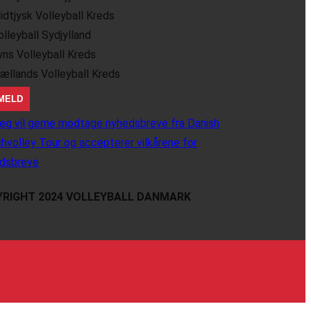
idtjysk Volleyball Kreds
olleyball Sydjylland
yns Volleyball Kreds
jællands Volleyball Kreds
eg vil gerne modtage nyhedsbreve fra Danish
hvolley Tour og accepterer vilkårene for
dsbreve
RIGHT 2024 VOLLEYBALL DANMARK