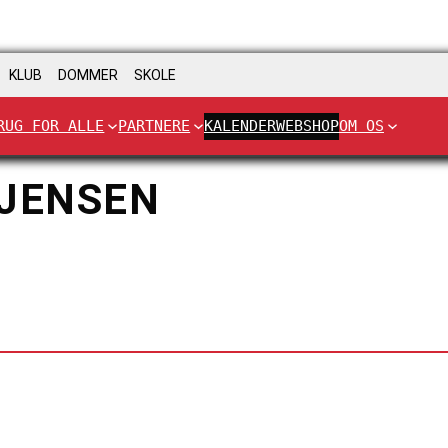
KLUB
DOMMER
SKOLE
RUG FOR ALLE
PARTNERE
KALENDER
WEBSHOP
OM OS
 JENSEN