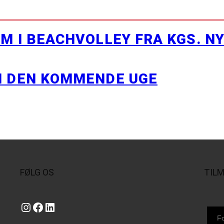
M I BEACHVOLLEY FRA KGS. N
I DEN KOMMENDE UGE
FØLG OS
TIL
Instagram
https://www.facebook.com/danishbeachvolleytour
LinkedIn