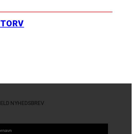
YTORV
MELD NYHEDSBREV