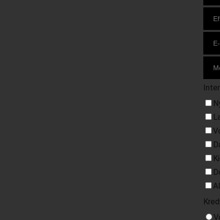
Inte
N
L
V
D
K
D
A
Kred
V