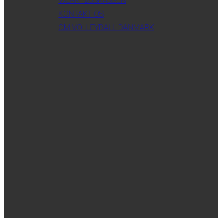
VÆRKTØJSKASSEN
KONTAKT OS
OM VOLLEYBALL DANMARK