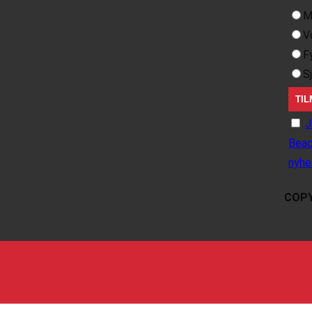
M
V
F
S
J
Beac
nyhe
COPY