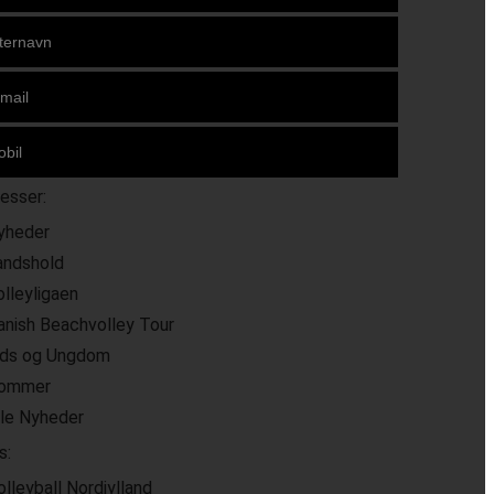
resser:
yheder
andshold
olleyligaen
anish Beachvolley Tour
ids og Ungdom
ommer
lle Nyheder
s:
olleyball Nordjylland