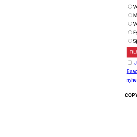
V
M
V
F
S
J
Beac
nyhe
COPY