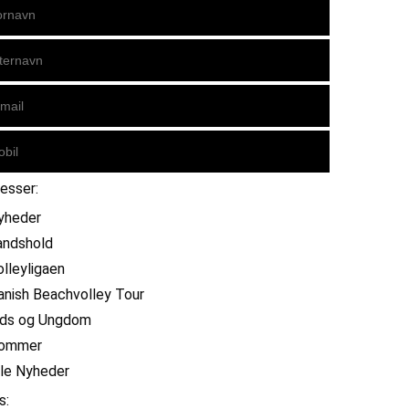
resser:
yheder
andshold
olleyligaen
anish Beachvolley Tour
ids og Ungdom
ommer
lle Nyheder
s: