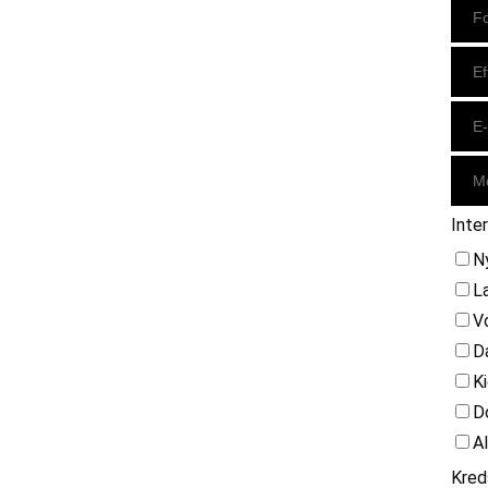
Inte
N
L
V
D
K
D
A
Kred