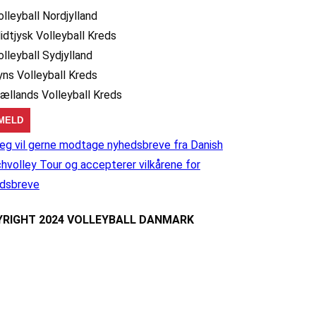
olleyball Nordjylland
idtjysk Volleyball Kreds
olleyball Sydjylland
yns Volleyball Kreds
jællands Volleyball Kreds
eg vil gerne modtage nyhedsbreve fra Danish
hvolley Tour og accepterer vilkårene for
dsbreve
RIGHT 2024 VOLLEYBALL DANMARK