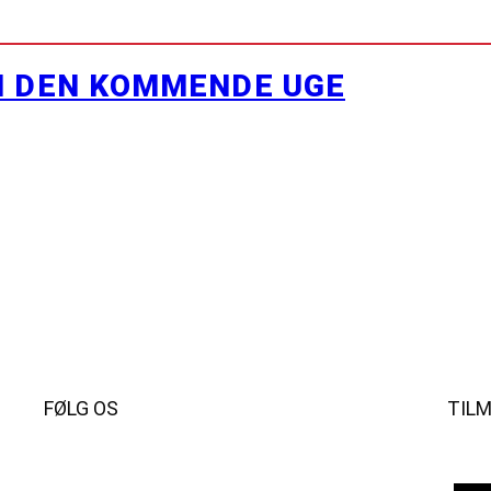
I DEN KOMMENDE UGE
FØLG OS
TIL
Instagram
https://www.facebook.com/danishbeachvolleytour
LinkedIn