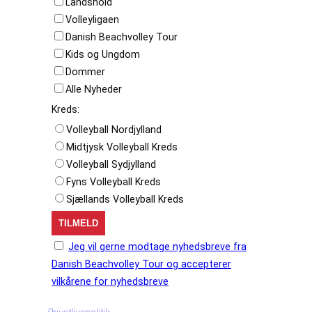
Landshold
Volleyligaen
Danish Beachvolley Tour
Kids og Ungdom
Dommer
Alle Nyheder
Kreds:
Volleyball Nordjylland
Midtjysk Volleyball Kreds
Volleyball Sydjylland
Fyns Volleyball Kreds
Sjællands Volleyball Kreds
Jeg vil gerne modtage nyhedsbreve fra
Danish Beachvolley Tour og accepterer
vilkårene for nyhedsbreve