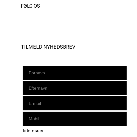
FØLG OS
Instagram
https://www.facebook.com/danishbeachvolleytour
LinkedIn
TILMELD NYHEDSBREV
Interesser: