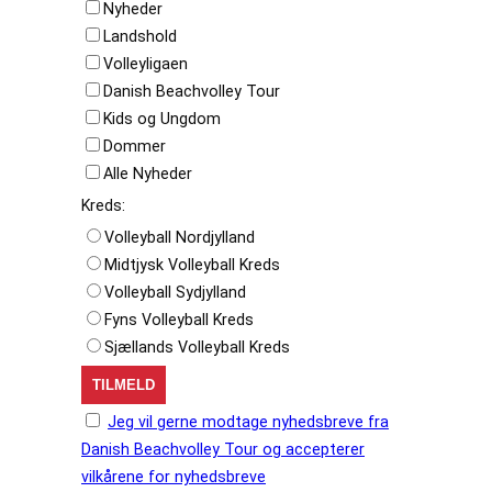
Nyheder
Landshold
Volleyligaen
Danish Beachvolley Tour
Kids og Ungdom
Dommer
Alle Nyheder
Kreds:
Volleyball Nordjylland
Midtjysk Volleyball Kreds
Volleyball Sydjylland
Fyns Volleyball Kreds
Sjællands Volleyball Kreds
Jeg vil gerne modtage nyhedsbreve fra
Danish Beachvolley Tour og accepterer
vilkårene for nyhedsbreve